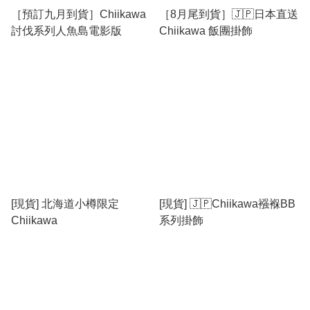
［預訂九月到貨］Chiikawa
［8月尾到貨］🇯🇵日本直送
討伐系列人魚島電影版
Chiikawa 飯團掛飾
[現貨] 北海道小樽限定
[現貨] 🇯🇵Chiikawa襁褓BB
Chiikawa
系列掛飾