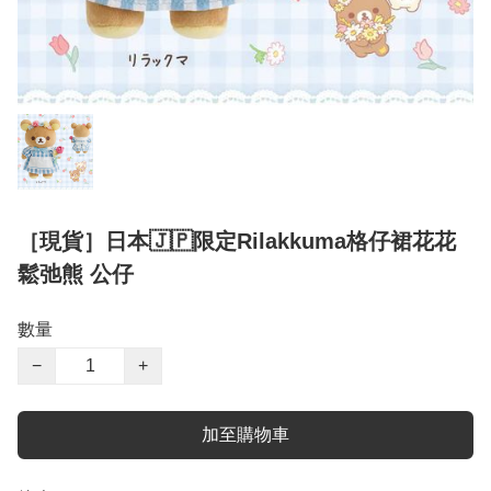
［現貨］日本🇯🇵限定Rilakkuma格仔裙花花
鬆弛熊 公仔
數量
−
+
加至購物車