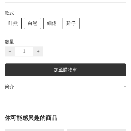
款式
啡熊
白熊
細佬
雞仔
數量
−
+
加至購物車
簡介
−
你可能感興趣的商品