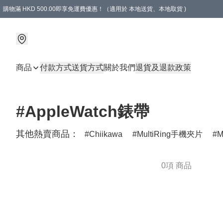
購物滿 HKD 500.00即享免運費優惠！（適用於 本地送貨、本地取貨 )
商品
付款方式
送貨方式
關於我們
退貨及退款政策
#AppleWatch錶帶
其他熱賣商品：
Chiikawa
MultiRing手機夾片
M
0項 商品