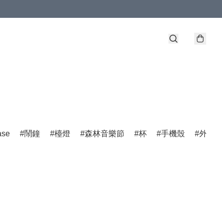
ase
鬧鐘
檯燈
森林音樂節
杯
手機殼
外置充